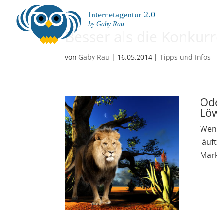
Internetagentur 2.0
by Gaby Rau
Besser als die Konkurr
von
Gaby Rau
|
16.05.2014
|
Tipps und Infos
Ode
Löw
Wenn
läuf
Mark